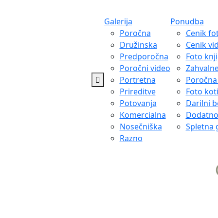
Galerija
Ponudba
Poročna
Cenik fo
Družinska
Cenik vi
Predporočna
Foto knj
Poročni video
Zahvaln
Portretna
Poročna 
Prireditve
Foto kot
Potovanja
Darilni 
Komercialna
Dodatn
Nosečniška
Spletna g
Razno