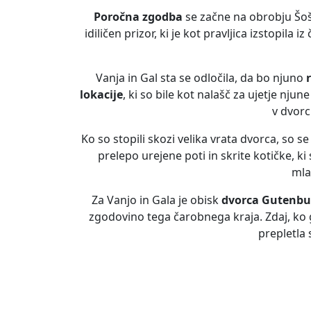
Poročna zgodba
se začne na obrobju Šošt
idiličen prizor, ki je kot pravljica izstopil
Vanja in Gal sta se odločila, da bo njuno
lokacije
, ki so bile kot nalašč za ujetje nju
v dvorc
Ko so stopili skozi velika vrata dvorca, so 
prelepo urejene poti in skrite kotičke, k
mla
Za Vanjo in Gala je obisk
dvorca Gutenbu
zgodovino tega čarobnega kraja. Zdaj, ko 
prepletla 