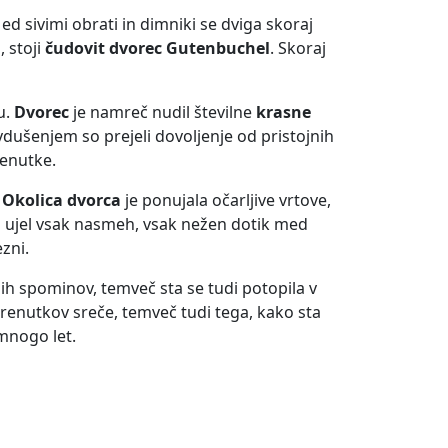
d sivimi obrati in dimniki se dviga skoraj
, stoji
čudovit dvorec Gutenbuchel
. Skoraj
u.
Dvorec
je namreč nudil številne
krasne
vdušenjem so prejeli dovoljenje od pristojnih
renutke.
.
Okolica dvorca
je ponujala očarljive vrtove,
 ujel vsak nasmeh, vsak nežen dotik med
zni.
ih spominov, temveč sta se tudi potopila v
trenutkov sreče, temveč tudi tega, kako sta
 mnogo let.