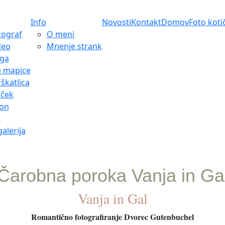
Info
Novosti
Kontakt
Domov
Foto koti
tograf
O meni
deo
Mnenje strank
iga
e mapice
škatlica
iček
bon
o
alerija
Čarobna poroka Vanja in Ga
Vanja in Gal
Romantično fotografiranje Dvorec Gutenbuchel